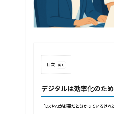
目次
1
デジ
タル
デジタルは効率化のため
は効
率化
のた
めで
「DXやAIが必要だと分かっているけ
な