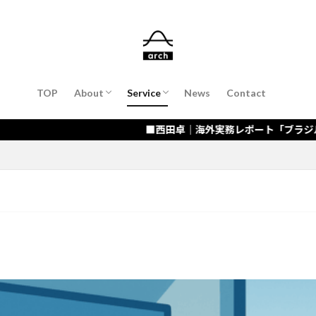
About Suguru Nishida（COO）
会計・財務支援
会社設立支援
経営コンサルティング／経営者コーチン
海外進出・販路開拓支援
IT・DX化支援 / AI活用
TOP
About
Service
News
Contact
About Suguru Nishida（COO）
会計・財務支援
会社設立支援
経営コンサルティング／経営者コーチン
海外進出・販路開拓支援
IT・DX化支援 / AI活用
■西田卓｜海外実務レポート「ブラジル・リオデジャネイロ①