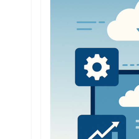
味
方
に
3
2.
戦
略
DX
– デ
ー
タ
で
未
来
を
読
む
4
3.
海