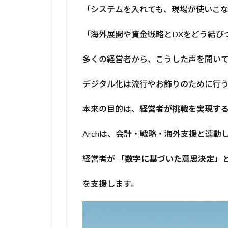
く、
「システムを入れても、現場が使いこ
挑戦
を実
「海外展開や資金戦略とDXをどう結び
現す
るた
めに
多くの経営者から、こうした声を聞い
2
デジタル化は流行やお飾りのために行
1.
会
計
本来の目的は、
経営者が挑戦を実現す
DX
– 数
Archは、会計・戦略・海外支援と連動し
字
を
経営者が
「数字に基づいた意思決定」
リ
ア
ル
を支援します。
タ
イ
ム
で