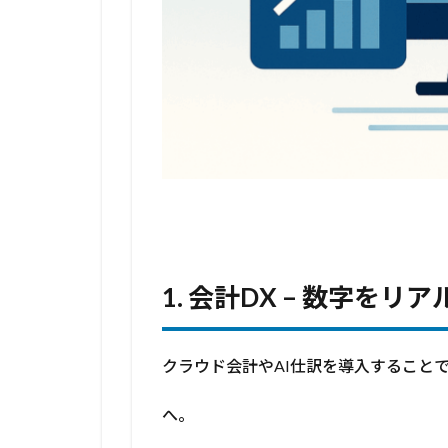
外
DX
– 国
境
を
越
え
る
デ
ジ
タ
ル
の
1.
会計
DX –
数字をリア
力
5
Arch
クラウド会計やAI仕訳を導入すること
だか
らで
きる
へ。
こと