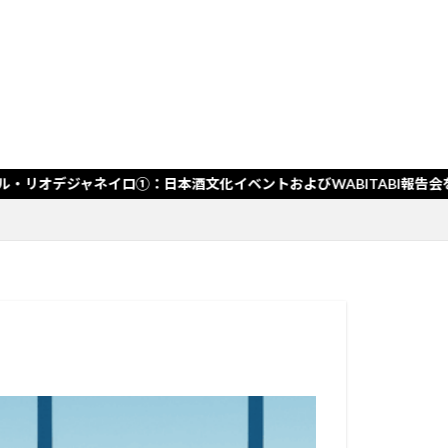
グ
グ
：日本酒文化イベントおよびWABITABI報告会を実施」