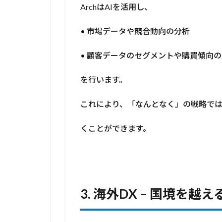
ArchはAIを活用し、
• 市場データや競合動向の分析
• 顧客データのセグメントや購買傾向
を行います。
これにより、「なんとなく」の戦略で
くことができます。
3.
海外
DX –
国境を越え