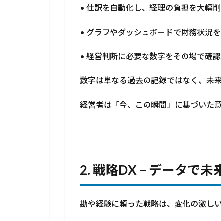
• 仕訳を自動化し、経理の負担を大幅削
5.1
最後
に
• グラフやダッシュボードで財務状況
• 経営判断に必要な数字をその場で確認
数字は単なる過去の記録ではなく、未
経営者は「今、この瞬間」に基づいた
2.
戦略
DX –
データで未
勘や経験に頼った戦略は、変化の激し