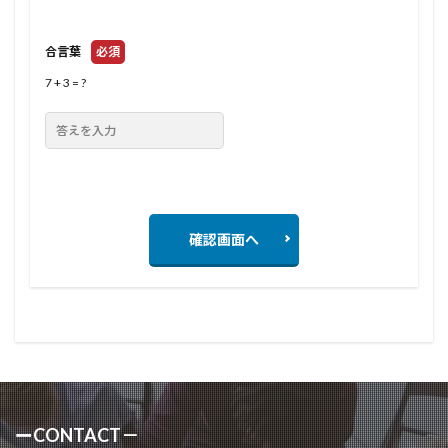
合言葉
必須
7 + 3 = ?
確認画面へ
ーCONTACT－