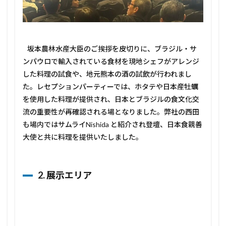
2
弊社
の取
り組
坂本農林水産大臣のご挨拶を皮切りに、ブラジル・サ
みに
つい
ンパウロで輸入されている食材を現地シェフがアレンジ
て活
した料理の試食や、地元熊本の酒の試飲が行われまし
動報
た。レセプションパーティーでは、ホタテや日本産牡蠣
告
を使用した料理が提供され、日本とブラジルの食文化交
2.1
流の重要性が再確認される場となりました。弊社の西田
1. 熊
本物
も場内ではサムライNishida と紹介され登壇、日本食親善
産ブ
大使と共に料理を提供いたしました。
ース
での
成果
2. 展示エリア
2.2
2. ブ
ラジ
ル向
け初
のフ