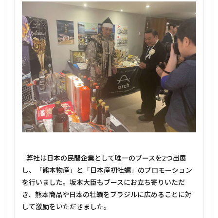
ァー
スト
オイ
スタ
ー輸
出の
実現
2.3
3. 現
地視
察ツ
アー
の企
画
2.4
4. 学
弊社は日本の民間企業として唯一のブースを2つ出展
校で
の講
し、「熊本物産」と「日本産初牡蠣」のプロモーション
演と
を行いました。坂本大臣もブースにお立ち寄りいただ
交流
き、熊本商品や日本の牡蠣をブラジルに広めることに対
活動
して激励をいただきました。