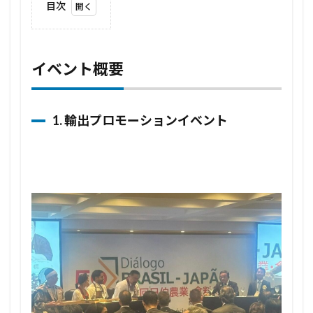
目次
1
イベ
ント
概要
イベント概要
1.1
1. 輸
出プ
1. 輸出プロモーションイベント
ロモ
ーシ
ョン
イベ
ント
1.2
2. 展
示エ
リア
1.3
3. 熊
本県
人会
訪問