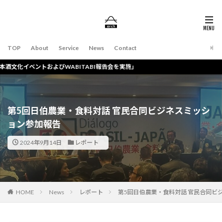
TOP
About
Service
News
Contact
TABI報告会を実施」
第5回日伯農業・食料対話 官民合同ビジネスミッシ
ョン参加報告
2024年9月14日
レポート
HOME
News
レポート
第5回日伯農業・食料対話 官民合同ビ