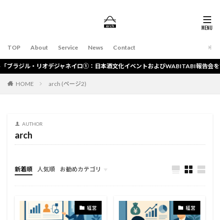
TOP
About
Service
News
Contact
ジル・リオデジャネイロ①：日本酒文化イベントおよびWABITABI報告会を実施」
HOME
arch (ページ2)
AUTHOR
arch
新着順
人気順
お勧めカテゴリ
総合
経営
経営