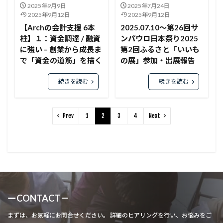
2025年9月9日
2025年7月24日
2025年9月12日
2025年9月12日
【Archの会計支援 6本
2025.07.10～第26回サ
柱】１：資金調達 / 融資
ンパウロ日本祭り2025
に強い – 創業から成長ま
第2回ふるさと「いいも
で「資金の道筋」を描く
の展」参加・出展報告
続きを読む
続きを読む
Prev
1
2
3
4
Next
ーCONTACT－
まずは、お気軽にお問合せください。 詳細のヒアリングを行い、お悩みをご