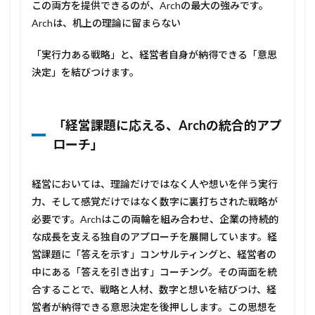
この両方を提供できるのが、Archの最大の強みです。
る。
Archは、机上の理論に留まらない
1.1
「経
「実行力ある戦略」と、経営者自身が納得できる「意思
営課
題に
決定」を結びつけます。
応え
る、
Arch
の統
「経営課題に応える、Archの統合的アプ
合的
ローチ」
アプ
ロー
チ」
経営においては、理論だけではなく人や想いを伴う実行
2
力、そして感覚だけではなく数字に裏打ちされた戦略が
コン
必要です。Archはこの両輪を組み合わせ、企業の持続的
サル
部門
な成長を支える独自のアプローチを展開しています。経
5本
営課題に「答えを示す」コンサルティングと、経営者の
柱
中にある「答えを引き出す」コーチング。その両面を統
2.1
合することで、戦略と人材、数字と想いを結びつけ、経
1. 戦
営者が納得できる意思決定を後押しします。この思想を
略立