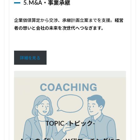
5. M&A・事業承継
企業価値算定から交渉、承継計画立案までを支援。
経営
者の想いと会社の未来を次世代へつなぎます。
詳細を見る
カ
バ
ー
リ
ン
ク
TOPIC -トピック-