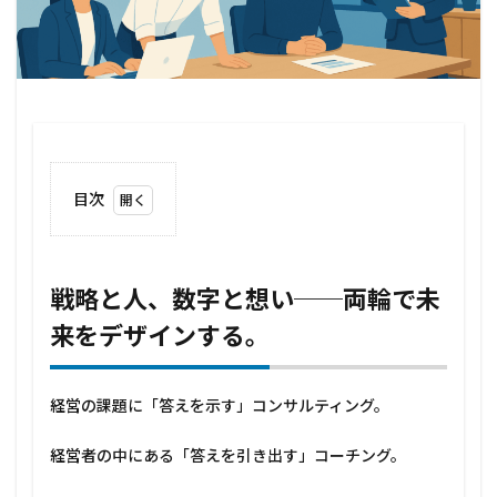
目次
1
戦略
と
人、
戦略と人、数字と想い──両輪で未
数字
来をデザインする。
と想
い
──
両輪
経営の課題に「答えを示す」コンサルティング。
で未
来を
デザ
経営者の中にある「答えを引き出す」コーチング。
イン
す