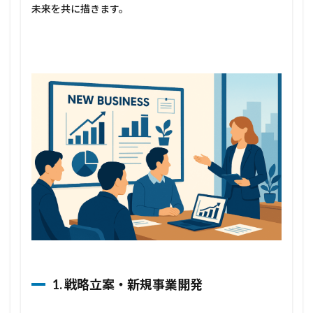
職コ
未来を共に描きます。
ーチ
ング
2.5
5.
M&A・
事業承
継
1. 戦略立案・新規事業開発