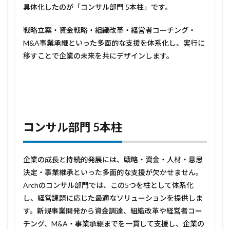
案・
具体化したのが「コンサル部門 5本柱」です。
新規
事業
戦略立案・資金戦略・組織改革・経営者コーチング・
開発
M&A事業承継といった多面的な支援を体系化し、実行に
2.2
移すことで企業の未来を共にデザインします。
2. 資
金戦
略・
投資
家対
応
2.3
コンサル部門
5
本柱
3. 組
織改
革・
人材
企業の成長と持続的発展には、戦略・資金・人材・意思
開発
決定・事業継承といった多面的な支援が欠かせません。
2.4
Archのコンサル部門では、この5つを柱として体系化
4. 経
し、経営課題に応じた最適なソリューションを提供しま
営
す。新規事業開発から資金調達、組織改革や経営者コー
者・
管理
チング、M&A・事業承継までを一貫して支援し、企業の