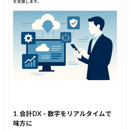
を支援します。
外
DX
– 国
境を
越え
るデ
ジタ
ルの
力
5
Arch
だか
らで
きる
こと
5.1
最後
に
1.
会計
DX –
数字をリアルタイムで
味方に