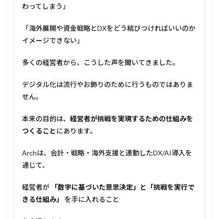
わってしまう」
2
1. 会
「海外展開や資金戦略とDXをどう結びつければいいのか
計
DX
イメージできない」
– 数
字を
多くの経営者から、こうした声を聞いてきました。
リア
ルタ
イム
デジタル化は流行やお飾りのために行うものではありま
で味
せん。
方に
3
本来の目的は、
経営者が挑戦を実現するための仕組みを
2. 戦
つくること
にあります。
略
DX
Archは、会計・戦略・海外支援と連動したDX/AI導入を
– デ
ータ
通じて、
で未
来を
経営者が
「数字に基づいた意思決定」と「挑戦を実行で
読む
きる仕組み」
を手に入れること
4
3. 海