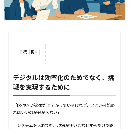
目次
1
デジ
タル
は効
デジタルは効率化のためでなく、挑
率化
戦を実現するために
のた
めで
な
く、
「DXやAIが必要だと分かっているけれど、どこから始め
挑戦
を実
ればいいのか分からない」
現す
るた
「システムを入れても、現場が使いこなせず形だけで終
めに