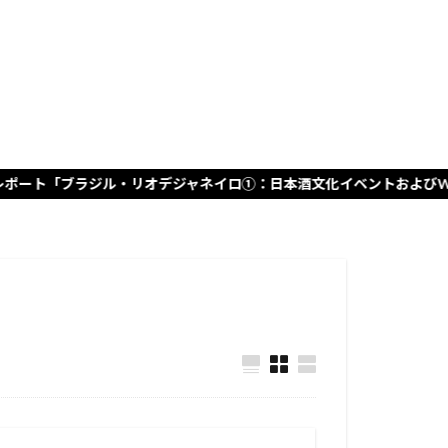
グ
グ
・リオデジャネイロ①：日本酒文化イベントおよびWABITABI報告会