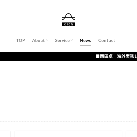
About Suguru Nishida（COO）
会計・財務支援
会社設立支援
経営コンサルティング／経営者コーチン
海外進出・販路開拓支援
IT・DX化支援 / AI活用
TOP
About
Service
News
Contact
About Suguru Nishida（COO）
会計・財務支援
会社設立支援
経営コンサルティング／経営者コーチン
海外進出・販路開拓支援
IT・DX化支援 / AI活用
■西田卓｜海外実務レポート「ブラジル