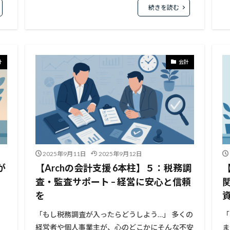
続きを読む
計
会計
2025年9月11日
2025年9月12日
が
【Archの会計支援 6本柱】５：税務調
査・監査サポート – 経営に安心と信頼
を
る
「もし税務調査が入ったらどうしよう…」 多くの
「
経営者や個人事業主が、心のどこかにそんな不安
ま