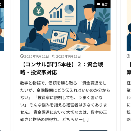
営
経営
2025年9月11日
2025年9月12日
【コンサル部門 5本柱】２：資金戦
略・投資家対応
け
数字と物語で、信頼を勝ち取る 「資金調達をし
経
成
たいが、金融機関にどう伝えればいいのか分から
業
た
ない」 「投資家に説明しても、うまく響かな
わ
」
い」 そんな悩みを抱える経営者は少なくありま
に
せん。 資金調達において大切なのは、数字の正
私
確さと物語の説得力。 どちらか一 […]
略