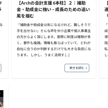
ウ
【Archの会計支援 6本柱】２：補助
ラ
金・助成金に強い − 成長のための追い
達
風を掴む
な
「補助金や助成金は気になるけれど、難しそうで
「
ま
手を出せない」そんな声を中小企業や個人事業主
成
の方からよく耳にします。実際に制度は種類が多
導
く、要件も複雑。情報も散らばっていて、どれが
阻
め
自社に合うのか判断するだけでも大きな負担にな
私
ります。 しかし、うまく活用す […]
し
続きを読む
ト