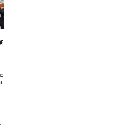
祭
」
）
ロ
回
サ