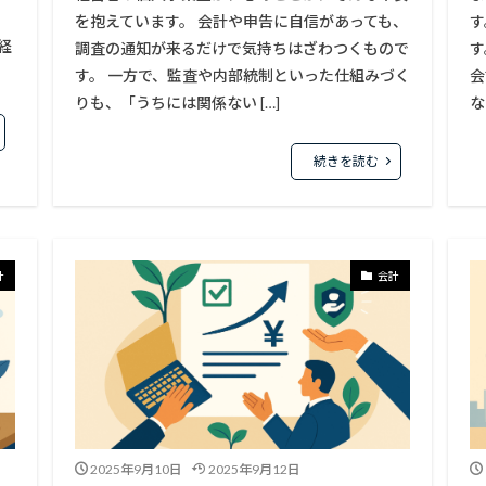
を抱えています。 会計や申告に自信があっても、
す
経
調査の通知が来るだけで気持ちはざわつくもので
す
す。 一方で、監査や内部統制といった仕組みづく
会
りも、「うちには関係ない […]
な
続きを読む
計
会計
2025年9月10日
2025年9月12日