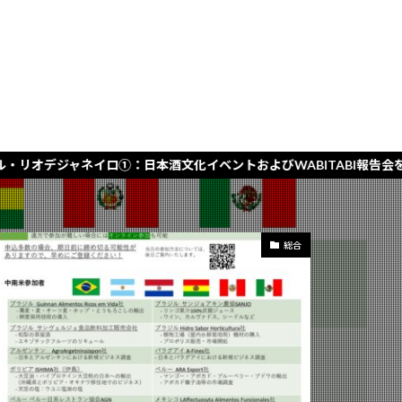
グ
グ
ロ①：日本酒文化イベントおよびWABITABI報告会を実施」
総合