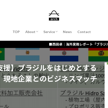
About Suguru Nishida（COO）
会計・財務支援
会社設立支援
経営コンサルティング／経営者コーチン
海外進出・販路開拓支援
IT・DX化支援 / AI活用
TOP
About
Service
News
Contact
About Suguru Nishida（COO）
会計・財務支援
会社設立支援
経営コンサルティング／経営者コーチン
海外進出・販路開拓支援
IT・DX化支援 / AI活用
■西田卓｜海外実務レポート「ブラジル・リオデジャネイ
支援】ブラジルをはじめとする
、現地企業とのビジネスマッチ