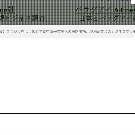
援】ブラジルをはじめとする中南米市場への販路開拓、現地企業とのビジネスマッ