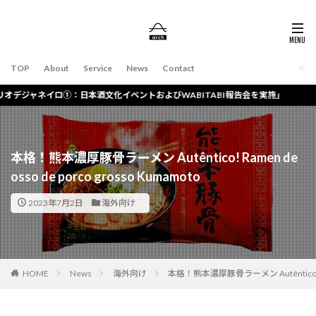
TOP
About
Service
News
Contact
ロ①：日本酒文化イベントおよびWABITABI報告会を実施」
本格！熊本濃厚豚骨ラーメン Autêntico! Ramen de
osso de porco grosso Kumamoto
2023年7月2日
海外向け
HOME
News
海外向け
本格！熊本濃厚豚骨ラーメン Autêntico! Rame