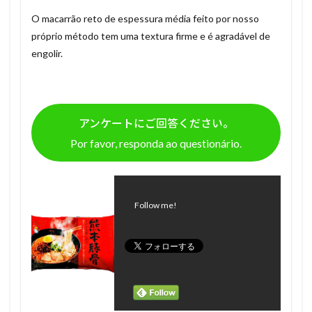
O macarrão reto de espessura média feito por nosso
próprio método tem uma textura firme e é agradável de
engolir.
アンケートにご回答ください。
Por favor, responda ao questionário.
Follow me!