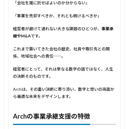
「会社を誰に託せばよいのか分からない」
2
Arch
の事
「事業を売却すべきか、それとも続けるべきか」
業承
継支
経営者が避けて通れない大きな課題のひとつが、
事業承
援の
継や
M&A
です。
特徴
3
これまで築いてきた会社の歴史、社員や取引先との関
具体
係、地域社会への責任──。
的な
支援
領域
経営者にとって、それは単なる数字の話ではなく、人生
4
の決断そのものです。
Arch
だか
Archは、その重い決断に寄り添い、数字と想いの両面か
らで
ら最適な未来をデザインします。
きる
こと
5
Arch
の事業承継支援の特徴
次世
代へ
残す