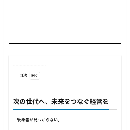
目次
1
次の
世代
へ、
次の世代へ、未来をつなぐ経営を
未来
をつ
なぐ
「後継者が見つからない」
経営
を