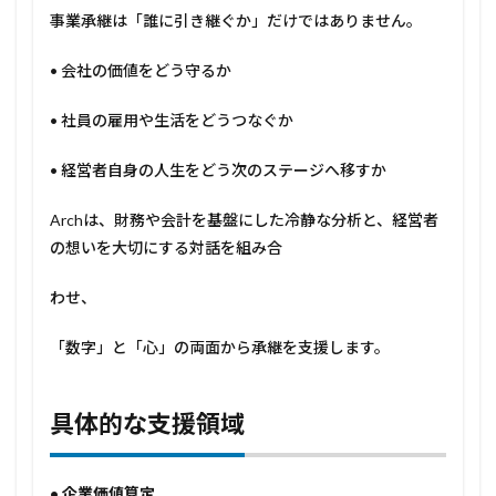
もの
事業承継は「誰に引き継ぐか」だけではありません。
6
• 会社の価値をどう守るか
最後
に
• 社員の雇用や生活をどうつなぐか
• 経営者自身の人生をどう次のステージへ移すか
Archは、財務や会計を基盤にした冷静な分析と、経営者
の想いを大切にする対話を組み合
わせ、
「数字」と「心」の両面から承継を支援します。
具体的な支援領域
•
企業価値算定