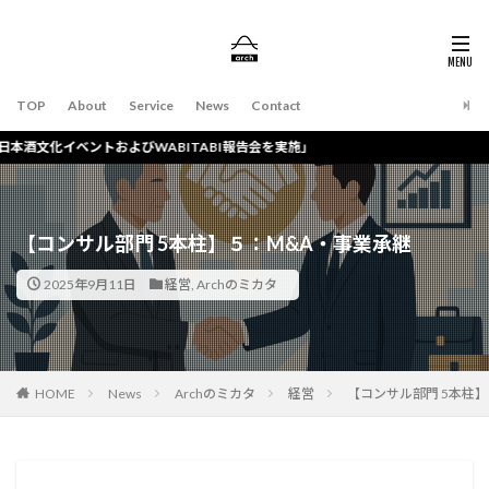
TOP
About
Service
News
Contact
トおよびWABITABI報告会を実施」
【コンサル部門 5本柱】５：M&A・事業承継
2025年9月11日
経営
,
Archのミカタ
HOME
News
Archのミカタ
経営
【コンサル部門 5本柱