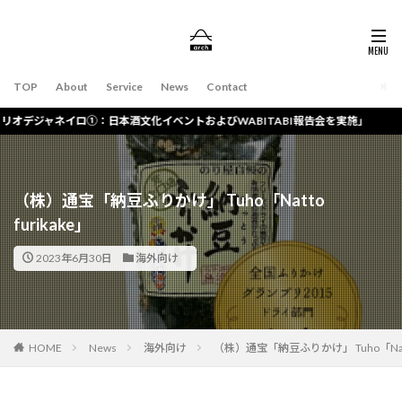
TOP
About
Service
News
Contact
イロ①：日本酒文化イベントおよびWABITABI報告会を実施」
（株）通宝「納豆ふりかけ」 Tuho「Natto
furikake」
2023年6月30日
海外向け
HOME
News
海外向け
（株）通宝「納豆ふりかけ」 Tuho「Natto 