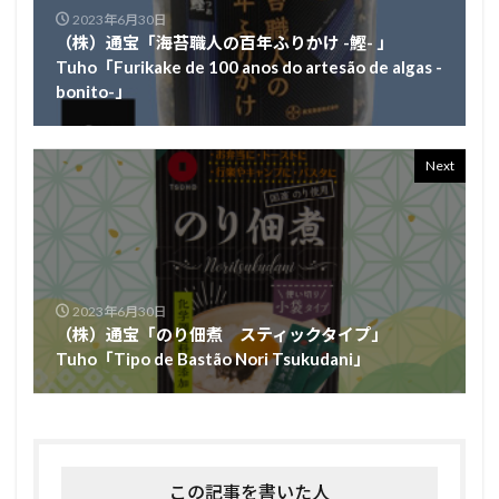
2023年6月30日
（株）通宝「海苔職人の百年ふりかけ -鰹- 」
Tuho「Furikake de 100 anos do artesão de algas -
bonito-」
Next
2023年6月30日
（株）通宝「のり佃煮 スティックタイプ」
Tuho「Tipo de Bastão Nori Tsukudani」
この記事を書いた人