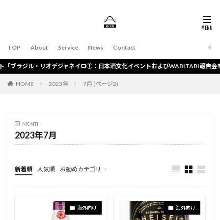
TOP
About
Service
News
Contact
ジル・リオデジャネイロ①：日本酒文化イベントおよびWABITABI報告会を実施
HOME
2023年
7月 (ページ2)
MONTH
2023年7月
新着順
人気順
お勧めカテゴリ
総合
海外向け
海外向け