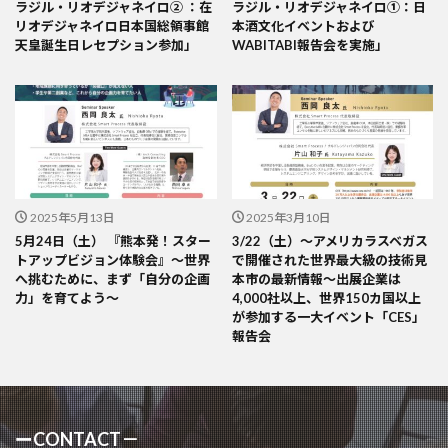
ラジル・リオデジャネイロ② ：在
ラジル・リオデジャネイロ①：日
リオデジャネイロ日本国総領事館
本酒文化イベントおよび
天皇誕生日レセプション参加」
WABITABI報告会を実施」
2025年5月13日
2025年3月10日
5月24日（土） 『熊本発！スター
3/22（土）〜アメリカラスベガス
トアップビジョン体験会』～世界
で開催された世界最大級の技術見
へ挑むために、まず「自分の企画
本市の最新情報〜出展企業は
力」を育てよう～
4,000社以上、世界150カ国以上
が参加する一大イベント「CES」
報告会
ーCONTACT－