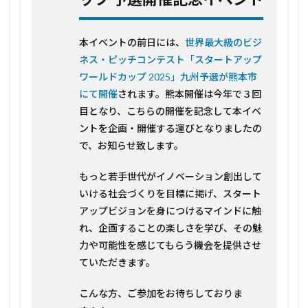
予選
開催
記念
本イベントの前日には、
世界最大級のビジ
イベ
ネス・ピッチコンテスト「スタートアップ
ント
ワールドカップ 2025」九州予選が熊本市
2
にて開催
されます。熊本開催は今年で３回
イベ
ント
目となり、こちらの開催を記念して本イベ
開催
ントを企画・開催する運びとなりましたの
概要
で、お知らせ致します。
2.1
お申
もっと若手世代がイノベーション創出して
し込
み
いける社会づくりを目標に掲げ、スタート
アップビジョンを身につけるマインドに触
2.2
れ、企画することの楽しさを学び、その魅
登壇
者
力や可能性を感じてもらう機会を提供させ
ていただきます。
2.2.1
西岡 良
太 氏
こんな方、ご参加をお待ちしておりま
Nishioka