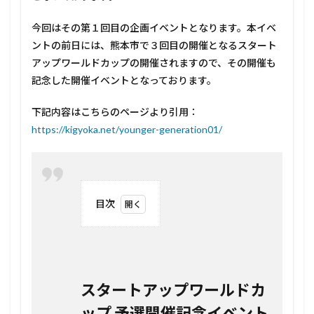
今回はその第１回目の企画イベントとなります。本イベ
ントの前日には、熊本市で３回目の開催となるスタート
アップワールドカップの開催されますので、その開催も
記念した開催イベントとなっております。
下記内容はこちらのページより引用：
https://kigyoka.net/younger-generation01/
目次
1
スタ
ート
アッ
プワ
スタートアップワールドカ
ール
ドカ
ップ 予選開催記念イベント
ップ