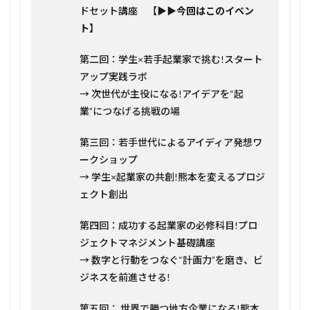
ドセット講座 【
▶︎▶︎今回はこのイベン
ト】
第二回：学生×若手起業家で挑む!スタート
アップ実践ラボ
→ 次世代が主役になる!アイデアを“起
業”につなげる挑戦の場
第三回：若手世代によるアイディア発想ワ
ークショップ
→ 学生×起業家の共創!熊本を変えるプロジ
ェクト創出
第四回：成功する起業家の必修科目!プロ
ジェクトマネジメント基礎講座
→ 数字と行動をつなぐ“計画力”を磨き、ビ
ジネスを前進させる!
第五回： 世界で勝つ地方企業になる!熊本