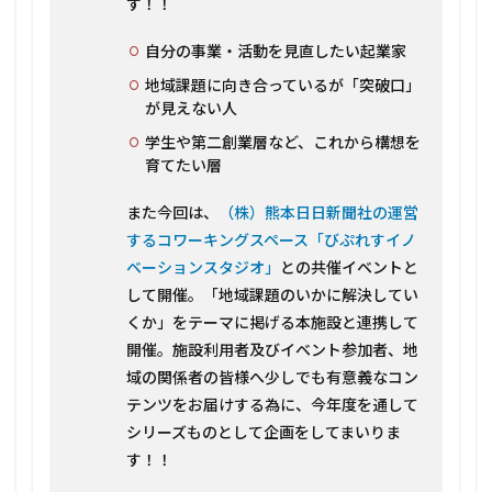
す！！
Ryota
2.2.2
自分の事業・活動を見直したい起業家
片山 和子
地域課題に向き合っているが「突破口」
氏
Katayama
が見えない人
Kazuko
学生や第二創業層など、これから構想を
2.2.3
育てたい層
西田 卓
氏
また今回は、
（株）熊本日日新聞社の運営
Nishida
するコワーキングスペース「びぷれすイノ
Suguru
ベーションスタジオ」
との共催イベントと
2.3
して開催。「地域課題のいかに解決してい
本イ
ベン
くか」をテーマに掲げる本施設と連携して
ト及
開催。施設利用者及びイベント参加者、地
びプ
域の関係者の皆様へ少しでも有意義なコン
ログ
ラム
テンツをお届けする為に、今年度を通して
内容
シリーズものとして企画をしてまいりま
2.4
す！！
今回