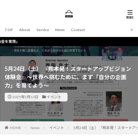
TOP
About
Service
News
Contact
■西田卓｜海
5月24日（土） 『熊本発！スタートアップビジョン
体験会』～世界へ挑むために、まず「自分の企画
力」を育てよう～
2025年5月13日
イベント
HOME
News
イベント
5月24日（土） 『熊本発！スタート