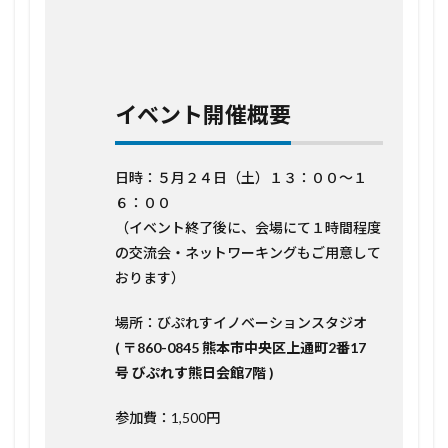
のイ
ベン
ト内
容
2.5
本プ
イベント開催概要
ログ
ラム
全体
日時：５月２４日（土）１３：００〜１
像
６：００
2.5.1
（イベント終了後に、会場にて１時間程度
若手世
代と共
の交流会・ネットワーキングもご用意して
に創
おります）
る、熊
本発イ
場所：びぷれすイノベーションスタジオ
ノベー
ション
( 〒860-0845 熊本市中央区上通町2番17
実践プ
号 びぷれす熊日会館7階 )
ログラ
ム
参加費：1,500円
2.6
企画