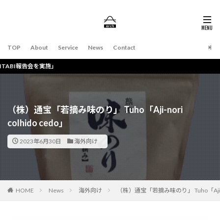
TOP
About
Service
News
Contact
会を実施」
（株）通宝「若摘み味のり」 Tuho「Aji-nori
colhido cedo」
2023年6月30日
海外向け
HOME
News
海外向け
（株）通宝「若摘み味のり」 Tuho「Aji-nor