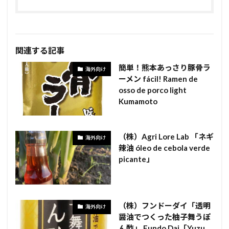
関連する記事
簡単！熊本あっさり豚骨ラ
海外向け
ーメン fácil! Ramen de
osso de porco light
Kumamoto
（株）Agri Lore Lab 「ネギ
海外向け
辣油 óleo de cebola verde
picante」
（株）フンドーダイ「透明
海外向け
醤油でつくった柚子舞うぽ
ん酢」 Fundo Dai「Yuzu