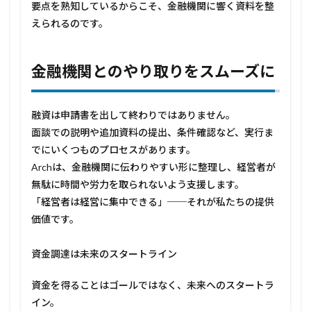
資金
要点を熟知しているからこそ、金融機関に響く資料を整
の壁
えられるのです。
を越
えて
みま
せん
金融機関とのやり取りをスムーズに
か？
融資は申請書を出して終わりではありません。
面談での説明や追加資料の提出、条件確認など、実行ま
でにいくつものプロセスがあります。
Archは、金融機関に伝わりやすい形に整理し、経営者が
無駄に時間や労力を取られないよう支援します。
「経営者は経営に集中できる」──それが私たちの提供
価値です。
資金調達は未来のスタートライン
資金を得ることはゴールではなく、未来へのスタートラ
イン。