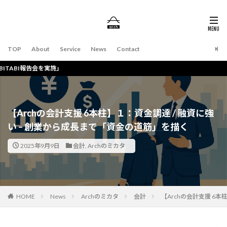
TOP
About
Service
News
Contact
会を実施」
【Archの会計支援 6本柱】１：資金調達 / 融資に強
い – 創業から成長まで「資金の道筋」を描く
2025年9月9日
会計
,
Archのミカタ
HOME
News
Archのミカタ
会計
【Archの会計支援 6