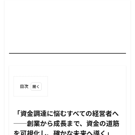
目次
1
「資
金調
達に
「資金調達に悩むすべての経営者へ
悩む
──創業から成長まで、資金の道筋
すべ
ての
を可視化し、確かな未来へ導く」
経営