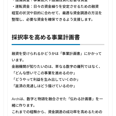
まで
・運転資金：日々の資金繰りを安定させるための融資
幅広
く対
経営の状況や目的に合わせて、最適な資金調達の方法を
応
整理し、必要な資金を確保できるよう支援します。
3
採択
率を
採択率を高める事業計画書
高め
る事
業計
融資を受けられるかどうかは「事業計画書」にかかって
画書
います。
4
金融機関が知りたいのは、単なる数字の羅列ではなく、
金融
機関
「どんな想いでこの事業を進めるのか」
との
「どうやって利益を生み出していくのか」
やり
取り
「返済の見通しはどう描けているのか」
をス
ムー
Archは、数字と物語を融合させた「伝わる計画書」を一
ズに
緒に作ります。
5
これまでの経験から、資金調達の成功率を高めるための
📩