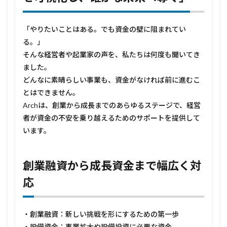
者へ
──
創業
「やりたいことはある。でも資金の壁に阻まれてい
から
る。」
成長
ま
そんな経営者や起業家の声を、私たちは何度も聞いてき
で、
ました。
資金
の道
どんなに素晴らしい事業も、資金がなければ前に進むこ
筋を
とはできません。
可視
Archは、創業から成長までのあらゆるステージで、経営
化
し、
者が資金の不安を乗り越えるためのサポートを提供して
確か
います。
な未
来へ
導
く」
創業融資から成長資金まで幅広く対
2
応
創業
融資
から
・創業融資：新しい挑戦を形にするための第一歩
成長
資金
・設備資金：事業拡大や設備投資に必要な資金