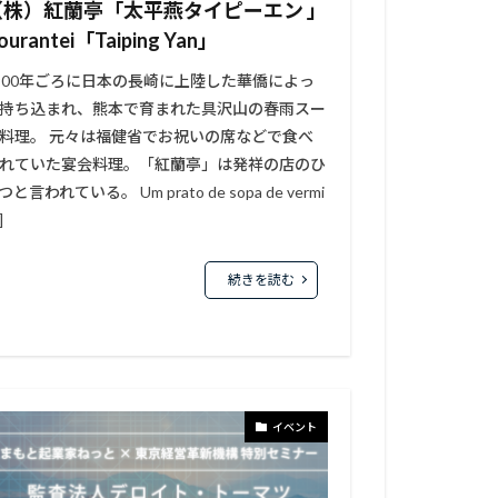
（株）紅蘭亭「太平燕タイピーエン 」
ourantei「Taiping Yan」
900年ごろに日本の長崎に上陸した華僑によっ
持ち込まれ、熊本で育まれた具沢山の春雨スー
料理。 元々は福健省でお祝いの席などで食べ
れていた宴会料理。「紅蘭亭」は発祥の店のひ
つと言われている。 Um prato de sopa de vermi
]
続きを読む
イベント