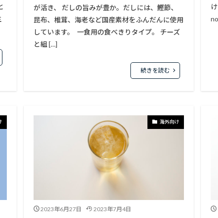
と
け
が活き、 だしの旨みが豊か。だしには、鰹節、
生
no
昆布、椎茸、海老など国産素材をふんだんに使用
しています。 一食用の食べきりタイプ。 チーズ
と組 […]
続きを読む
け
海外向け
2023年6月27日
2023年7月4日