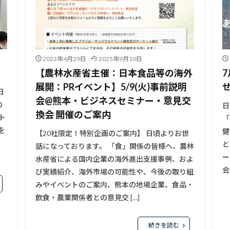
2023年4月29日
2025年9月10日
【農林水産省主催：日本食品等の海外
展開：PRイベント】5/9(火)事前説明
日
会@熊本・ビジネスセミナー・意見交
の
日
換会 開催のご案内
ト
「
を
健
【20社限定！特別企画のご案内】 日頃よりお世
と
話になっております。 「食」関係の皆様へ、農林
ー
水産省による国内企業の海外進出支援事例、およ
会
び実績紹介、海外市場の可能性や、今後の取り組
みやイベントのご案内、熊本の地場企業、食品・
飲食・農業関係者との意見交 […]
続きを読む