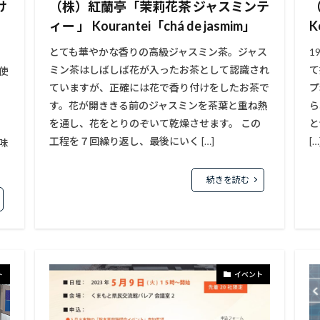
け
（株）紅蘭亭「茉莉花茶 ジャスミンテ
ィー 」 Kourantei「chá de jasmim」
K
とても華やかな香りの高級ジャスミン茶。ジャス
1
ミン茶はしばしば花が入ったお茶として認識され
て
使
ていますが、正確には花で香り付けをしたお茶で
プ
サ
す。花が開ききる前のジャスミンを茶葉と重ね熱
ら
を通し、花をとりのぞいて乾燥させます。 この
と
工程を７回繰り返し、最後にいく […]
[…
味
続きを読む
ト
イベント