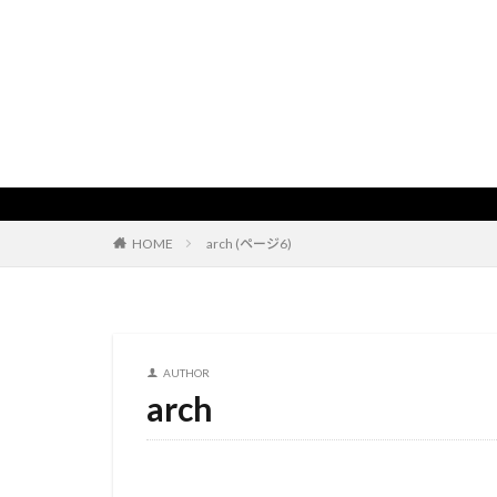
HOME
arch (ページ6)
AUTHOR
arch