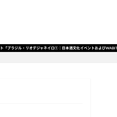
グ
グ
オデジャネイロ①：日本酒文化イベントおよびWABITABI報告会を実