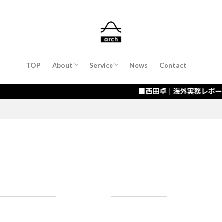
About Suguru Nishida（COO）
会計・財務支援
会社設立支援
経営コンサルティング／経営者コーチン
海外進出・販路開拓支援
IT・DX化支援 / AI活用
TOP
About
Service
News
Contact
About Suguru Nishida（COO）
会計・財務支援
会社設立支援
経営コンサルティング／経営者コーチン
海外進出・販路開拓支援
IT・DX化支援 / AI活用
■西田卓｜海外実務レポート「ブラジル・リ