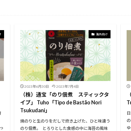
け
海外向け
2023年6月30日
2023年7月4日
（株）通宝「のり佃煮 スティックタ
イプ」 Tuho「Tipo de Bastão Nori
T
Tsukudani」
贅
日
の
焼のりと生のりをだしで炊き上げた、ひと味違う
っ
ゆ
のり佃煮。 とろりとした食感の中に海苔の風味