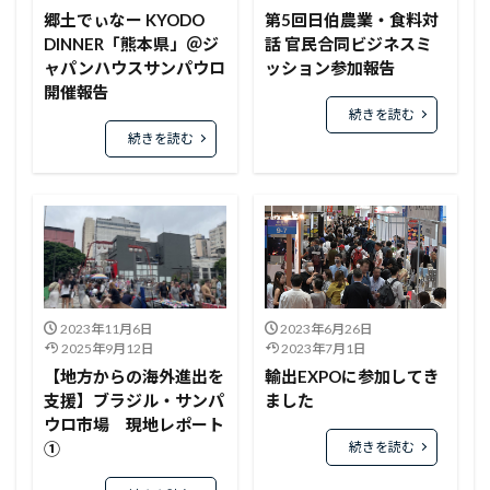
郷土でぃなー KYODO
第5回日伯農業・食料対
DINNER「熊本県」＠ジ
話 官民合同ビジネスミ
ャパンハウスサンパウロ
ッション参加報告
開催報告
続きを読む
続きを読む
2023年11月6日
2023年6月26日
2025年9月12日
2023年7月1日
【地方からの海外進出を
輸出EXPOに参加してき
支援】ブラジル・サンパ
ました
ウロ市場 現地レポート
続きを読む
①